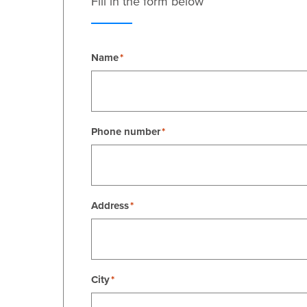
Fill in the form below
Name
Phone number
Address
City