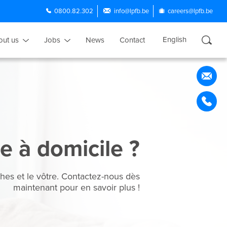
0800.82.302
info@lpfb.be
careers@lpfb.be
English
out us
Jobs
News
Contact
Français
Nederlands
Português
Español
e à domicile ?
hes et le vôtre. Contactez-nous dès
maintenant pour en savoir plus !