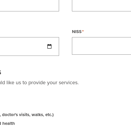
NISS
s
d like us to provide your services.
doctor's visits, walks, etc.)
d health