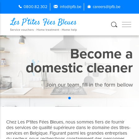
0800.82.302
info@lpfb.be
careers@lpfb.be
Become a
domestic cleaner
Join our team, fill in the form bellow
Chez Les P'tites Fées Bleues, nous sommes fiers de fournir
des services de qualité supérieure dans le domaine des titres-
services en Belgique. Figurant parmi les grandes entreprises
du secteur, nous recherchons constamment des personnes