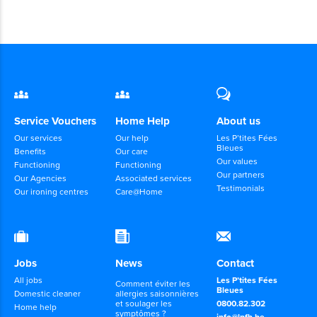
Service Vouchers
Home Help
About us
Our services
Our help
Les P’tites Fées
Bleues
Benefits
Our care
Our values
Functioning
Functioning
Our partners
Our Agencies
Associated services
Testimonials
Our ironing centres
Care@Home
Jobs
News
Contact
All jobs
Les P’tites Fées
Comment éviter les
Bleues
Domestic cleaner
allergies saisonnières
et soulager les
0800.82.302
Home help
symptômes ?