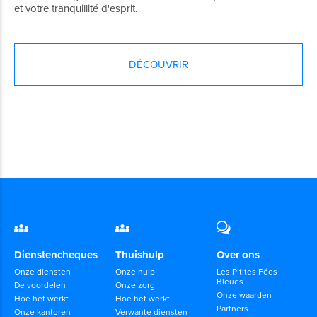
et votre tranquillité d'esprit.
DÉCOUVRIR
Dienstencheques
Thuishulp
Over ons
Onze diensten
Onze hulp
Les P’tites Fées
Bleues
De voordelen
Onze zorg
Onze waarden
Hoe het werkt
Hoe het werkt
Partners
Onze kantoren
Verwante diensten