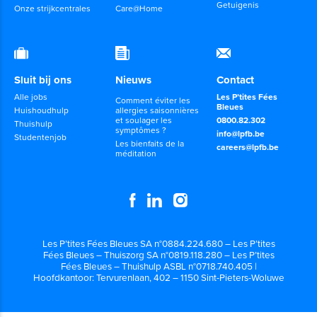
Getuigenis
Onze strijkcentrales
Care@Home
Sluit bij ons
Nieuws
Contact
Alle jobs
Les P’tites Fées
Comment éviter les
Bleues
Huishoudhulp
allergies saisonnières
et soulager les
0800.82.302
Thuishulp
symptômes ?
info@lpfb.be
Studentenjob
Les bienfaits de la
careers@lpfb.be
méditation
Les P’tites Fées Bleues SA n°0884.224.680 – Les P’tites
Fées Bleues – Thuiszorg SA n°0819.118.280 – Les P’tites
Fées Bleues – Thuishulp ASBL n°0718.740.405 |
Hoofdkantoor: Tervurenlaan, 402 – 1150 Sint-Pieters-Woluwe