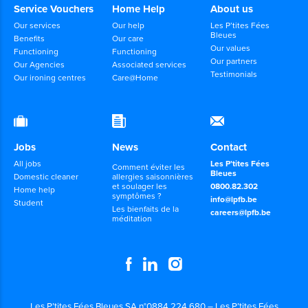
Service Vouchers
Home Help
About us
Our services
Our help
Les P’tites Fées
Bleues
Benefits
Our care
Our values
Functioning
Functioning
Our partners
Our Agencies
Associated services
Testimonials
Our ironing centres
Care@Home
Jobs
News
Contact
All jobs
Les P’tites Fées
Comment éviter les
Bleues
Domestic cleaner
allergies saisonnières
et soulager les
0800.82.302
Home help
symptômes ?
info@lpfb.be
Student
Les bienfaits de la
careers@lpfb.be
méditation
Les P’tites Fées Bleues SA n°0884.224.680 – Les P’tites Fées