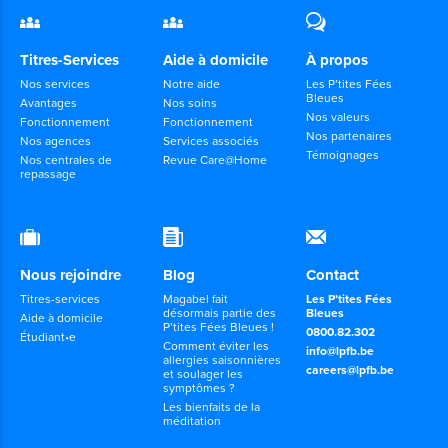
Titres-Services
Aide à domicile
À propos
Nos services
Notre aide
Les P’tites Fées
Bleues
Avantages
Nos soins
Nos valeurs
Fonctionnement
Fonctionnement
Nos partenaires
Nos agences
Services associés
Témoignages
Nos centrales de
Revue Care@Home
repassage
Nous rejoindre
Blog
Contact
Titres-services
Magabel fait
Les P’tites Fées
désormais partie des
Bleues
Aide à domicile
P’tites Fées Bleues !
0800.82.302
Étudiant•e
Comment éviter les
info@lpfb.be
allergies saisonnières
careers@lpfb.be
et soulager les
symptômes ?
Les bienfaits de la
méditation