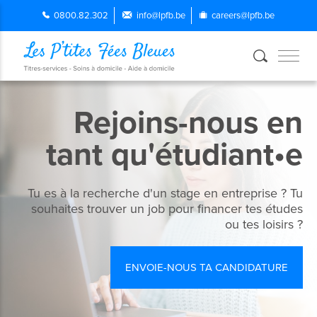
0800.82.302
info@lpfb.be
careers@lpfb.be
Rejoins-nous en
tant qu'étudiant•e
Tu es à la recherche d'un stage en entreprise ? Tu
souhaites trouver un job pour financer tes études
ou tes loisirs ?
ENVOIE-NOUS TA CANDIDATURE