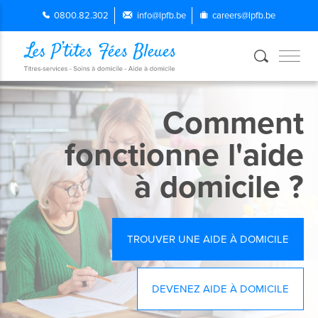
0800.82.302
info@lpfb.be
careers@lpfb.be
Comment
fonctionne l'aide
à domicile ?
TROUVER UNE AIDE À DOMICILE
DEVENEZ AIDE À DOMICILE