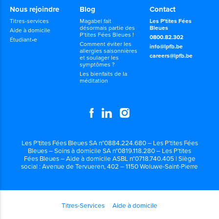
Nous rejoindre
Blog
Contact
Titres-services
Magabel fait
Les P’tites Fées
désormais partie des
Bleues
Aide à domicile
P’tites Fées Bleues !
0800.82.302
Étudiant•e
Comment éviter les
info@lpfb.be
allergies saisonnières
careers@lpfb.be
et soulager les
symptômes ?
Les bienfaits de la
méditation
Les P’tites Fées Bleues SA n°0884.224.680 – Les P’tites Fées
Bleues – Soins à domicile SA n°0819.118.280 – Les P’tites
Fées Bleues – Aide à domicile ASBL n°0718.740.405 | Siège
social : Avenue de Tervueren, 402 – 1150 Woluwe-Saint-Pierre