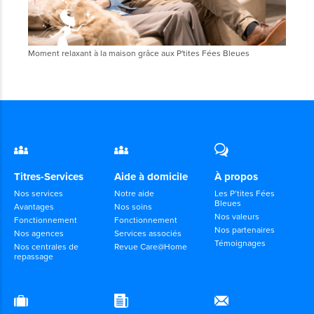
Moment relaxant à la maison grâce aux P'tites Fées Bleues
Titres-Services
Aide à domicile
À propos
Nos services
Notre aide
Les P’tites Fées
Bleues
Avantages
Nos soins
Nos valeurs
Fonctionnement
Fonctionnement
Nos partenaires
Nos agences
Services associés
Témoignages
Nos centrales de
Revue Care@Home
repassage