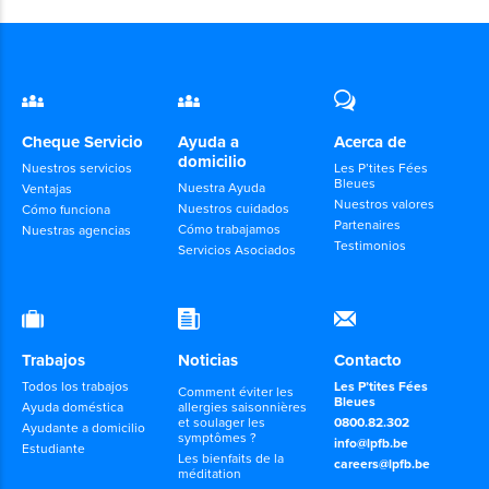
Cheque Servicio
Ayuda a
Acerca de
domicilio
Nuestros servicios
Les P’tites Fées
Bleues
Nuestra Ayuda
Ventajas
Nuestros valores
Nuestros cuidados
Cómo funciona
Partenaires
Cómo trabajamos
Nuestras agencias
Testimonios
Servicios Asociados
Trabajos
Noticias
Contacto
Todos los trabajos
Les P’tites Fées
Comment éviter les
Bleues
Ayuda doméstica
allergies saisonnières
et soulager les
0800.82.302
Ayudante a domicilio
symptômes ?
info@lpfb.be
Estudiante
Les bienfaits de la
careers@lpfb.be
méditation