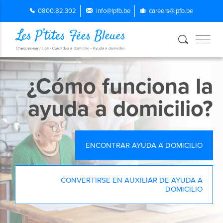
0800.82.302
info@lpfb.be
careers@lpfb.be
¿Cómo funciona la
ayuda a domicilio?
ENCONTRAR AYUDA A DOMICILIO
CONVERTIRSE EN AUXILIAR DE AYUDA A
DOMICILIO