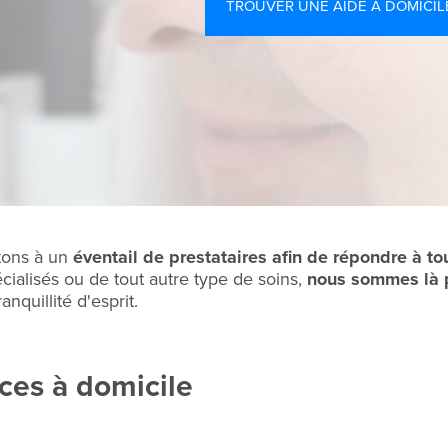
TROUVER UNE AIDE À DOMICIL
tons à un
éventail de prestataires
afin de répondre à to
alisés ou de tout autre type de soins,
n
ous sommes là p
nquillité d'esprit.
ces à domicile