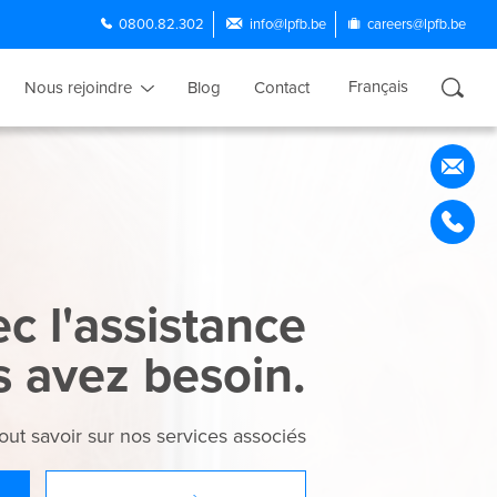
0800.82.302
info@lpfb.be
careers@lpfb.be
Français
Nous rejoindre
Blog
Contact
Nederlands
English
Português
Español
c l'assistance
s avez besoin.
out savoir sur nos services associés