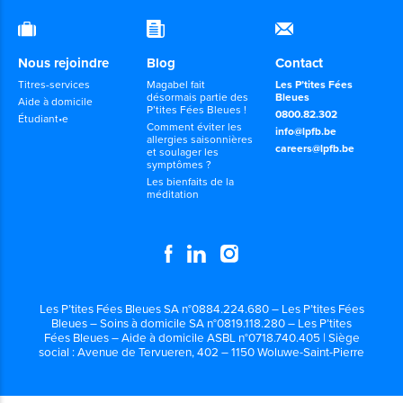
Nous rejoindre
Blog
Contact
Titres-services
Magabel fait
Les P’tites Fées
désormais partie des
Bleues
Aide à domicile
P’tites Fées Bleues !
0800.82.302
Étudiant•e
Comment éviter les
info@lpfb.be
allergies saisonnières
careers@lpfb.be
et soulager les
symptômes ?
Les bienfaits de la
méditation
Les P’tites Fées Bleues SA n°0884.224.680 – Les P’tites Fées
Bleues – Soins à domicile SA n°0819.118.280 – Les P’tites
Fées Bleues – Aide à domicile ASBL n°0718.740.405 | Siège
social : Avenue de Tervueren, 402 – 1150 Woluwe-Saint-Pierre