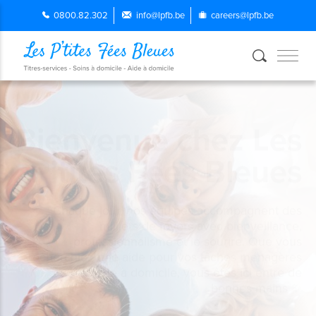
0800.82.302
info@lpfb.be
careers@lpfb.be
Et si on s’occupait
de tout ?
Titres-services, aide et soins à domicile : Les P’tites
Fées Bleues prennent soin de vous, partout en
Belgique.