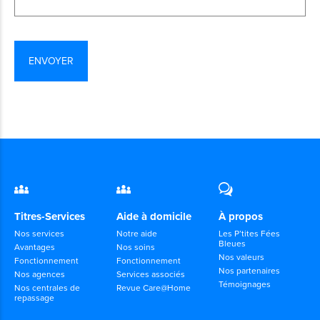
Titres-Services
Aide à domicile
À propos
Nos services
Notre aide
Les P’tites Fées
Bleues
Avantages
Nos soins
Nos valeurs
Fonctionnement
Fonctionnement
Nos partenaires
Nos agences
Services associés
Témoignages
Nos centrales de
Revue Care@Home
repassage