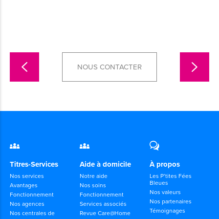
NOUS CONTACTER
Titres-Services
Aide à domicile
À propos
Nos services
Notre aide
Les P’tites Fées
Bleues
Avantages
Nos soins
Nos valeurs
Fonctionnement
Fonctionnement
Nos partenaires
Nos agences
Services associés
Témoignages
Nos centrales de
Revue Care@Home