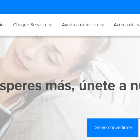
cio
Cheque Servicio
Ayuda a domicilio
Acerca de
speres más, únete a n
Deseo convertirme