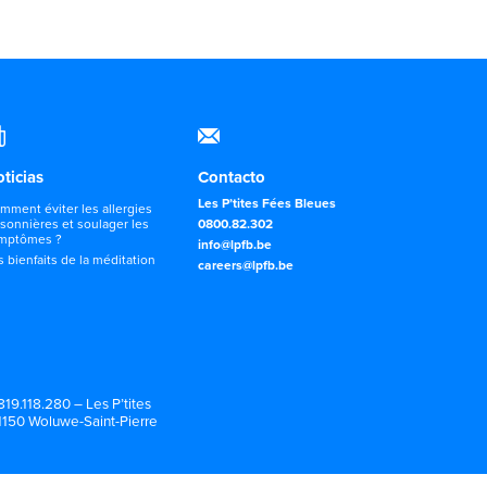
ticias
Contacto
Les P’tites Fées Bleues
mment éviter les allergies
isonnières et soulager les
0800.82.302
mptômes ?
info@lpfb.be
s bienfaits de la méditation
careers@lpfb.be
19.118.280 – Les P’tites
1150 Woluwe-Saint-Pierre