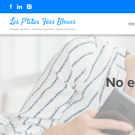
Ini
No e