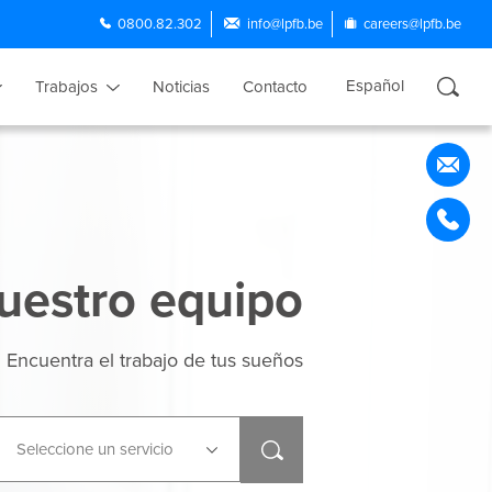
0800.82.302
info@lpfb.be
careers@lpfb.be
Español
Trabajos
Noticias
Contacto
Français
Nederlands
English
Português
uestro equipo
Encuentra el trabajo de tus sueños
Seleccione un servicio