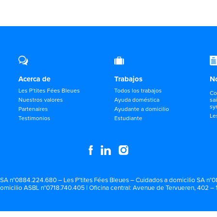
Acerca de
Trabajos
No
Les P’tites Fées Bleues
Todos los trabajos
Co
Nuestros valores
Ayuda doméstica
sa
sy
Partenaires
Ayudante a domicilio
Le
Testimonios
Estudiante
 SA n°0884.224.680 – Les P’tites Fées Bleues – Cuidados a domicilio SA n°08
omicilio ASBL n°0718.740.405 | Oficina central: Avenue de Tervueren, 402 – 