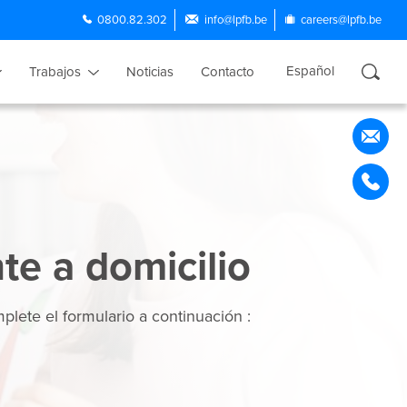
0800.82.302
info@lpfb.be
careers@lpfb.be
Español
Trabajos
Noticias
Contacto
Français
Nederlands
English
Português
te a domicilio
lete el formulario a continuación :