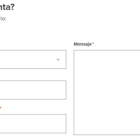
nta?
io:
Mensaje