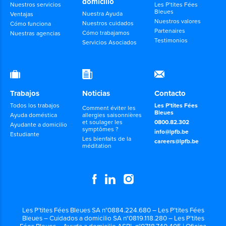
domicilio
Nuestros servicios
Les P’tites Fées
Bleues
Nuestra Ayuda
Ventajas
Nuestros valores
Nuestros cuidados
Cómo funciona
Partenaires
Cómo trabajamos
Nuestras agencias
Testimonios
Servicios Asociados
Trabajos
Noticias
Contacto
Todos los trabajos
Les P’tites Fées
Comment éviter les
Bleues
Ayuda doméstica
allergies saisonnières
et soulager les
0800.82.302
Ayudante a domicilio
symptômes ?
info@lpfb.be
Estudiante
Les bienfaits de la
careers@lpfb.be
méditation
Les P’tites Fées Bleues SA n°0884.224.680 – Les P’tites Fées
Bleues – Cuidados a domicilio SA n°0819.118.280 – Les P’tites