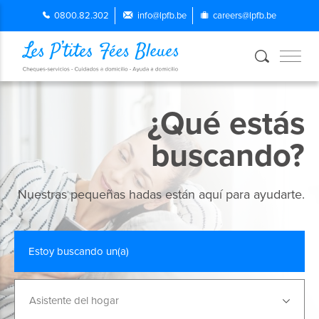
0800.82.302
info@lpfb.be
careers@lpfb.be
¿Qué estás
buscando?
Nuestras pequeñas hadas están aquí para ayudarte.
Estoy buscando un(a)
Asistente del hogar