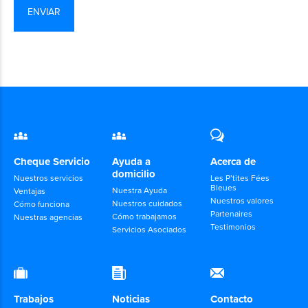
Cheque Servicio
Ayuda a
Acerca de
domicilio
Nuestros servicios
Les P’tites Fées
Bleues
Nuestra Ayuda
Ventajas
Nuestros valores
Nuestros cuidados
Cómo funciona
Partenaires
Cómo trabajamos
Nuestras agencias
Testimonios
Servicios Asociados
Trabajos
Noticias
Contacto