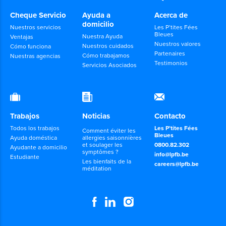
Cheque Servicio
Ayuda a
Acerca de
domicilio
Nuestros servicios
Les P’tites Fées
Bleues
Nuestra Ayuda
Ventajas
Nuestros valores
Nuestros cuidados
Cómo funciona
Partenaires
Cómo trabajamos
Nuestras agencias
Testimonios
Servicios Asociados
Trabajos
Noticias
Contacto
Todos los trabajos
Les P’tites Fées
Comment éviter les
Bleues
Ayuda doméstica
allergies saisonnières
et soulager les
0800.82.302
Ayudante a domicilio
symptômes ?
info@lpfb.be
Estudiante
Les bienfaits de la
careers@lpfb.be
méditation