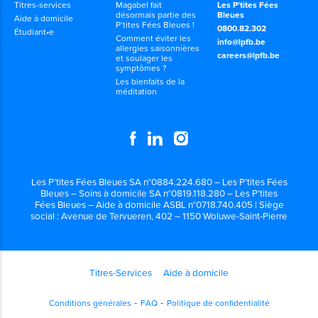
Titres-services
Magabel fait
Les P’tites Fées
désormais partie des
Bleues
Aide à domicile
P’tites Fées Bleues !
0800.82.302
Étudiant•e
Comment éviter les
info@lpfb.be
allergies saisonnières
careers@lpfb.be
et soulager les
symptômes ?
Les bienfaits de la
méditation
Les P’tites Fées Bleues SA n°0884.224.680 – Les P’tites Fées
Bleues – Soins à domicile SA n°0819.118.280 – Les P’tites
Fées Bleues – Aide à domicile ASBL n°0718.740.405 | Siège
social : Avenue de Tervueren, 402 – 1150 Woluwe-Saint-Pierre
Titres-Services
Aide à domicile
Conditions générales
FAQ
Politique de confidentialité