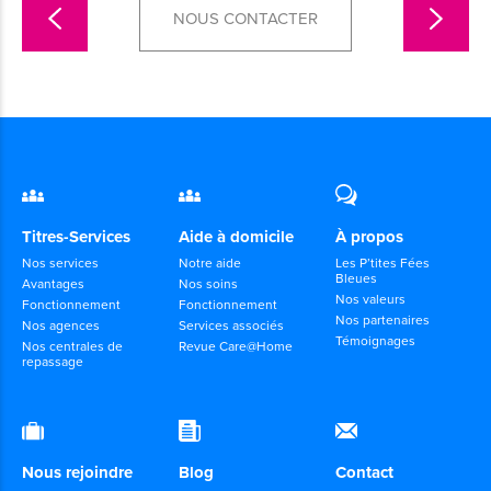
NOUS CONTACTER
Titres-Services
Aide à domicile
À propos
Nos services
Notre aide
Les P’tites Fées
Bleues
Avantages
Nos soins
Nos valeurs
Fonctionnement
Fonctionnement
Nos partenaires
Nos agences
Services associés
Témoignages
Nos centrales de
Revue Care@Home
repassage
Nous rejoindre
Blog
Contact