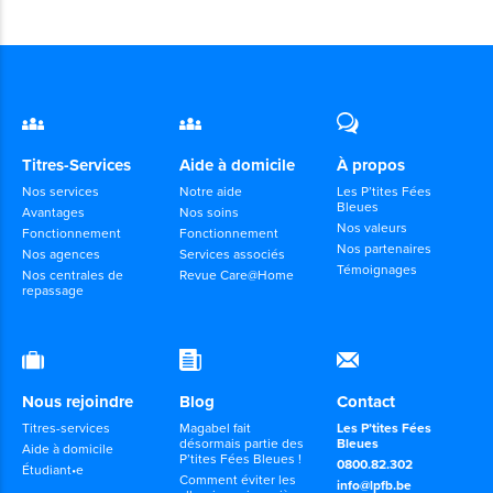
Titres-Services
Aide à domicile
À propos
Nos services
Notre aide
Les P’tites Fées
Bleues
Avantages
Nos soins
Nos valeurs
Fonctionnement
Fonctionnement
Nos partenaires
Nos agences
Services associés
Témoignages
Nos centrales de
Revue Care@Home
repassage
Nous rejoindre
Blog
Contact
Titres-services
Magabel fait
Les P’tites Fées
désormais partie des
Bleues
Aide à domicile
P’tites Fées Bleues !
0800.82.302
Étudiant•e
Comment éviter les
info@lpfb.be