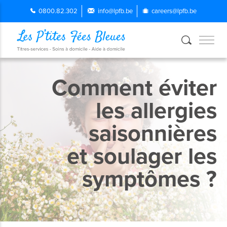
0800.82.302
info@lpfb.be
careers@lpfb.be
Comment éviter
les allergies
saisonnières
et soulager les
symptômes ?