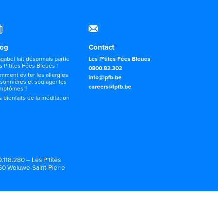
log
Contact
gabel fait désormais partie
Les P’tites Fées Bleues
s P’tites Fées Bleues !
0800.82.302
mment éviter les allergies
info@lpfb.be
isonnières et soulager les
careers@lpfb.be
mptômes ?
s bienfaits de la méditation
.118.280 – Les P’tites
150 Woluwe-Saint-Pierre