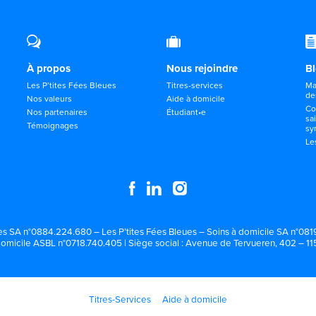
À propos
Nous rejoindre
B
Les P’tites Fées Bleues
Titres-services
Ma
de
Nos valeurs
Aide à domicile
Co
Nos partenaires
Étudiant•e
sa
Témoignages
sy
Le
es SA n°0884.224.680 – Les P’tites Fées Bleues – Soins à domicile SA n°0819
omicile ASBL n°0718.740.405 | Siège social : Avenue de Tervueren, 402 – 1
Titres-Services
Aide à domicile