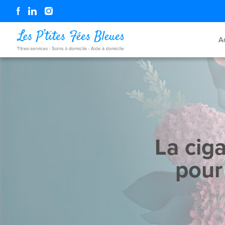
A
La ciga
pour 