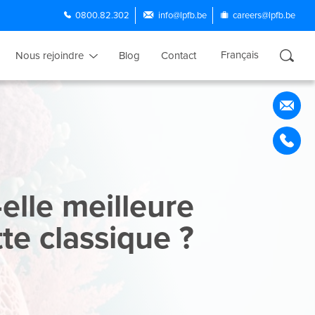
0800.82.302
info@lpfb.be
careers@lpfb.be
Français
Nous rejoindre
Blog
Contact
Nederlands
English
Português
Español
-elle meilleure
tte classique ?