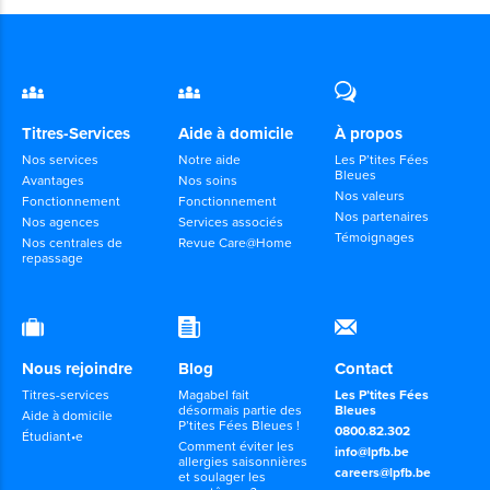
Titres-Services
Aide à domicile
À propos
Nos services
Notre aide
Les P’tites Fées
Bleues
Avantages
Nos soins
Nos valeurs
Fonctionnement
Fonctionnement
Nos partenaires
Nos agences
Services associés
Témoignages
Nos centrales de
Revue Care@Home
repassage
Nous rejoindre
Blog
Contact
Titres-services
Magabel fait
Les P’tites Fées
désormais partie des
Bleues
Aide à domicile
P’tites Fées Bleues !
0800.82.302
Étudiant•e
Comment éviter les
info@lpfb.be
allergies saisonnières
careers@lpfb.be
et soulager les