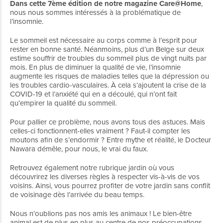
Dans cette 7ème édition de notre magazine Care@Home
,
nous nous sommes intéressés à la problématique de
l’insomnie.
Le sommeil est nécessaire au corps comme à l’esprit pour
rester en bonne santé. Néanmoins, plus d’un Belge sur deux
estime souffrir de troubles du sommeil plus de vingt nuits par
mois. En plus de diminuer la qualité de vie, l’insomnie
augmente les risques de maladies telles que la dépression ou
les troubles cardio-vasculaires. À cela s’ajoutent la crise de la
COVID-19 et l’anxiété qui en a découlé, qui n’ont fait
qu’empirer la qualité du sommeil.
Pour pallier ce problème, nous avons tous des astuces. Mais
celles-ci fonctionnent-elles vraiment ? Faut-il compter les
moutons afin de s’endormir ? Entre mythe et réalité, le Docteur
Nawara démêle, pour nous, le vrai du faux.
Retrouvez également notre rubrique jardin où vous
découvrirez les diverses règles à respecter vis-à-vis de vos
voisins. Ainsi, vous pourrez profiter de votre jardin sans conflit
de voisinage dès l’arrivée du beau temps.
Nous n’oublions pas nos amis les animaux ! Le bien-être
animal est de plus en plus au centre de nos préoccupations,