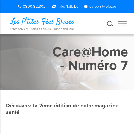
0800.82.302
info@lpfb.be
careers@lpfb.be
Care@Home
- Numéro 7
Découvrez la 7ème édition de notre magazine
santé