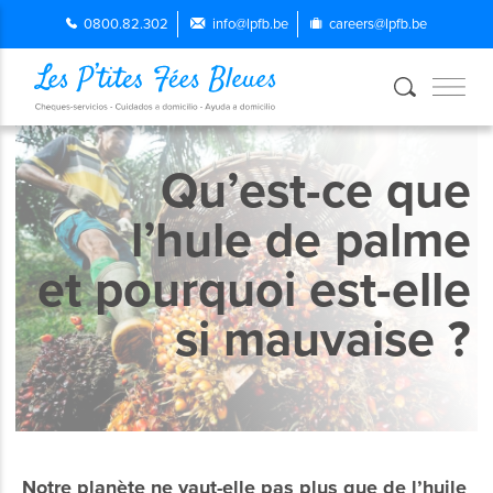
0800.82.302
info@lpfb.be
careers@lpfb.be
Qu’est-ce que
l’hule de palme
et pourquoi est-elle
si mauvaise ?
Notre planète ne vaut-elle pas plus que de l’huile