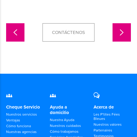
CONTÁCTENOS
Cheque Servicio
Ayuda a
Acerca de
domicilio
Nuestros servicios
Les P’tites Fées
Bleues
Nuestra Ayuda
Ventajas
Nuestros valores
Nuestros cuidados
Cómo funciona
Partenaires
Cómo trabajamos
Nuestras agencias
Testimonios