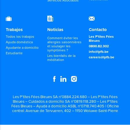
Servicios Asociados
Trabajos
Noticias
Contacto
Todos los trabajos
Les P’tites Fées
Comment éviter les
Bleues
Ayuda doméstica
allergies saisonnières
et soulager les
0800.82.302
Ayudante a domicilio
symptômes ?
info@lpfb.be
Estudiante
Les bienfaits de la
careers@lpfb.be
méditation
Les P’tites Fées Bleues SA n°0884.224.680 – Les P’tites Fées
Bleues – Cuidados a domicilio SA n°0819.118.280 – Les P’tites
Fées Bleues – Ayuda a domicilio ASBL n°0718.740.405 | Oficina
central: Avenue de Tervueren, 402 – 1150 Woluwe-Saint-Pierre