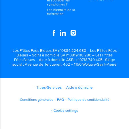
et soulager les
symptômes ?
Les bienfaits de la
méditation
Les P’tites Fées Bleues SA n°0884.224.680 – Les P’tites Fées
Bleues – Soins à domicile SA n°0819.118.280 – Les P’tites
Fées Bleues – Aide à domicile ASBL n°0718.740.405 | Siège
social : Avenue de Tervueren, 402 – 1150 Woluwe-Saint-Pierre
Titres-Services
Aide à domicile
Conditions générales
FAQ
Politique de confidentialité
Cookie settings