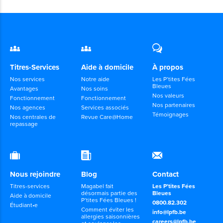
Titres-Services
Aide à domicile
À propos
Nos services
Notre aide
Les P’tites Fées
Bleues
Avantages
Nos soins
Nos valeurs
Fonctionnement
Fonctionnement
Nos partenaires
Nos agences
Services associés
Témoignages
Nos centrales de
Revue Care@Home
repassage
Nous rejoindre
Blog
Contact
Titres-services
Magabel fait
Les P’tites Fées
désormais partie des
Bleues
Aide à domicile
P’tites Fées Bleues !
0800.82.302
Étudiant•e
Comment éviter les
info@lpfb.be
allergies saisonnières
careers@lpfb.be