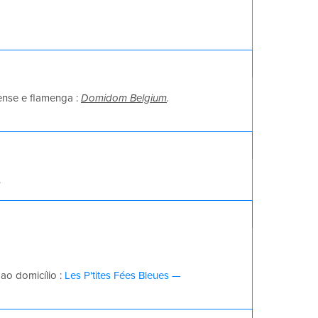
ense e flamenga :
Domidom Belgium
.
.
ao domicílio :
Les P'tites Fées Bleues —