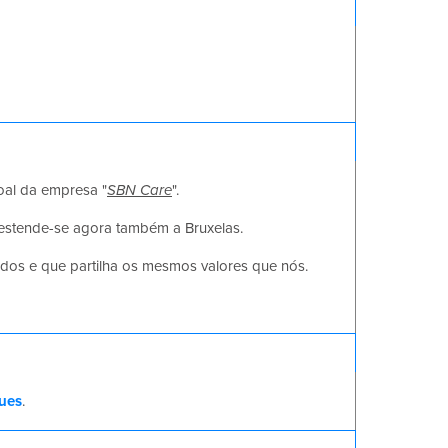
oal da empresa "
SBN Care
".
estende-se agora também a Bruxelas.
dados e que partilha os mesmos valores que nós.
eues
.