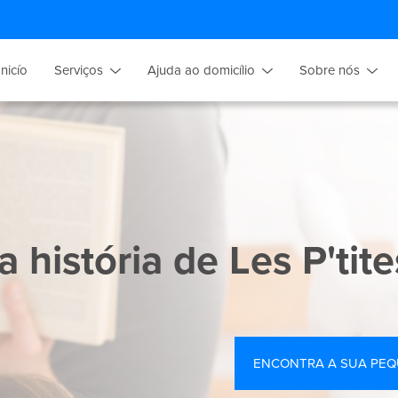
Inicío
Serviços
Ajuda ao domicílio
Sobre nós
 história de Les P'tit
ENCONTRA A SUA PEQ