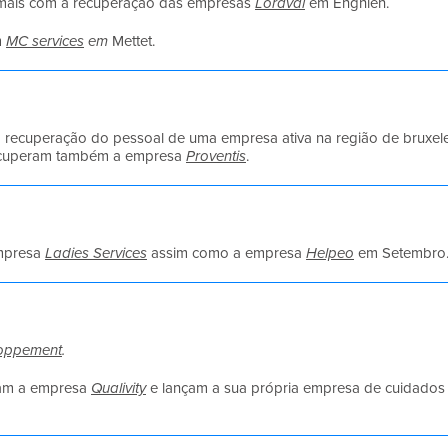
mais com a recuperação das empresas
Loraval
em Enghien.
m
MC services
em
Mettet.
 recuperação do pessoal de uma empresa ativa na região de bruxel
cuperam também a empresa
Proventis
.
mpresa
Ladies Services
assim como a empresa
Helpeo
em Setembro
loppement
.
am a empresa
Qualivity
e lançam a sua própria empresa de cuidados 