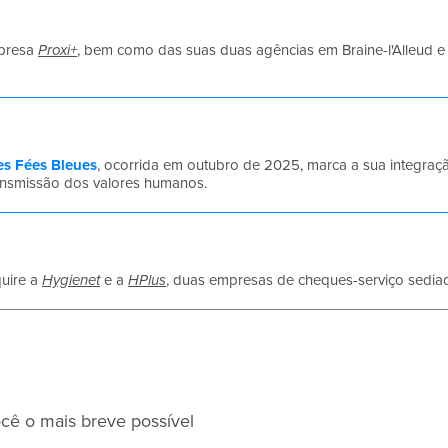
mpresa
Proxi+
, bem como das suas duas agências em Braine-l'Alleud 
tes Fées Bleues
, ocorrida em outubro de 2025, marca a sua integraçã
ransmissão dos valores humanos.
uire a
Hygienet
e a
HPlus
, duas empresas de cheques-serviço sedia
cê o mais breve possível