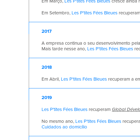
Em Março,
Les P'tites Fées Bleues
cresce ainda 
Em Setembro,
Les P'tites Fées Bleues
recupera
2017
A empresa continua o seu desenvolvimento pela
Mais tarde nesse ano,
Les P'tites Fées Bleues
re
2018
Em Abril,
Les P'tites Fées Bleues
recuperam a e
2019
Les P'tites Fées Bleues
recuperam
Global Déve
No mesmo ano,
Les P'tites Fées Bleues
recuper
Cuidados ao domicílio