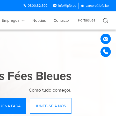
0800.82.302
info@lpfb.be
careers@lpfb.be
Português
Empregos
Notícias
Contacto
Français
Nederlands
English
Español
es Fées Bleues
Como tudo começou
UENA FADA
JUNTE-SE A NÓS