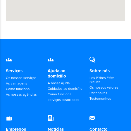
Serviços
Ajuda ao
Sobre nós
domicílio
Os nossos serviços
Les P’tites Fées
Bleues
A nossa ajuda
As vantagens
Os nossos valores
Cuidados ao domicílio
Como funciona
Partenaires
Como funciona
As nossas agências
Testemunhos
serviços associados
Empregos
Notícias
Contacto