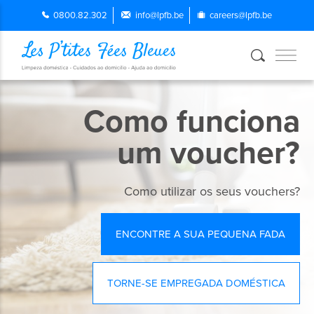
0800.82.302
info@lpfb.be
careers@lpfb.be
Como funciona
um voucher?
Como utilizar os seus vouchers?
ENCONTRE A SUA PEQUENA FADA
TORNE-SE EMPREGADA DOMÉSTICA