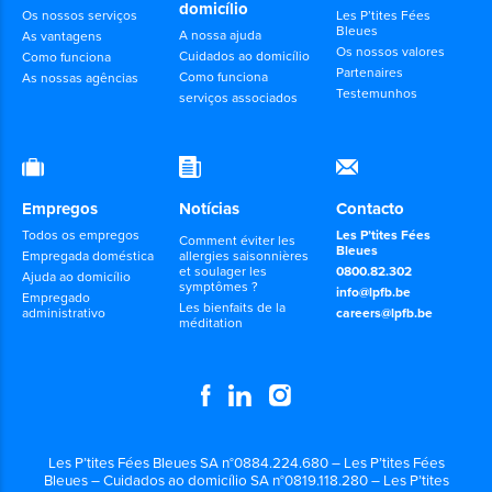
domicílio
Os nossos serviços
Les P’tites Fées
Bleues
A nossa ajuda
As vantagens
Os nossos valores
Cuidados ao domicílio
Como funciona
Partenaires
Como funciona
As nossas agências
Testemunhos
serviços associados
Empregos
Notícias
Contacto
Todos os empregos
Les P’tites Fées
Comment éviter les
Bleues
Empregada doméstica
allergies saisonnières
et soulager les
0800.82.302
Ajuda ao domicílio
symptômes ?
info@lpfb.be
Empregado
Les bienfaits de la
administrativo
careers@lpfb.be
méditation
Les P’tites Fées Bleues SA n°0884.224.680 – Les P’tites Fées
Bleues – Cuidados ao domicílio SA n°0819.118.280 – Les P’tites