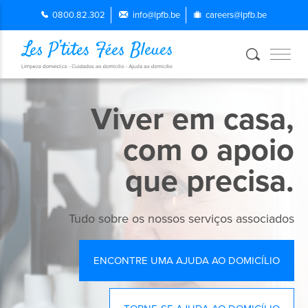
0800.82.302
info@lpfb.be
careers@lpfb.be
Viver em casa,
com o apoio
que precisa.
Tudo sobre os nossos serviços associados
ENCONTRE UMA AJUDA AO DOMICÍLIO