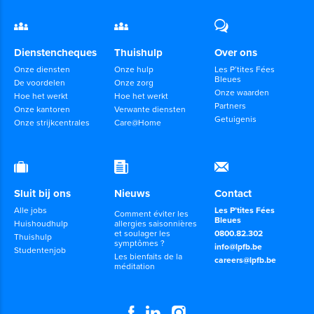
Dienstencheques
Thuishulp
Over ons
Onze diensten
Onze hulp
Les P’tites Fées
Bleues
De voordelen
Onze zorg
Onze waarden
Hoe het werkt
Hoe het werkt
Partners
Onze kantoren
Verwante diensten
Getuigenis
Onze strijkcentrales
Care@Home
Sluit bij ons
Nieuws
Contact
Alle jobs
Les P’tites Fées
Comment éviter les
Bleues
Huishoudhulp
allergies saisonnières
et soulager les
0800.82.302
Thuishulp
symptômes ?
info@lpfb.be
Studentenjob
Les bienfaits de la
careers@lpfb.be
méditation