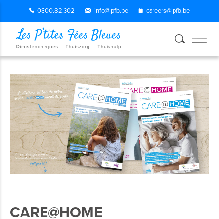
0800.82.302
info@lpfb.be
careers@lpfb.be
CARE@HOME