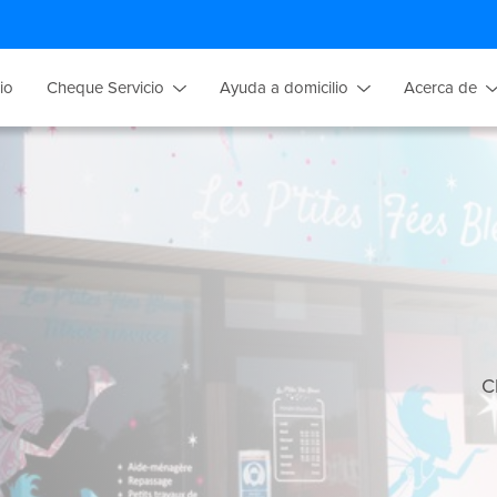
cio
Cheque Servicio
Ayuda a domicilio
Acerca de
C