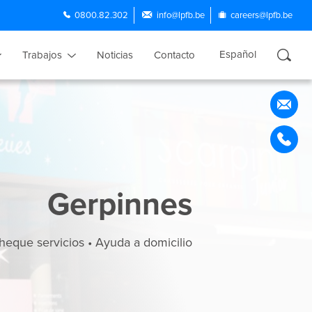
0800.82.302
info@lpfb.be
careers@lpfb.be
Español
Trabajos
Noticias
Contacto
Français
Nederlands
English
Português
Gerpinnes
heque servicios • Ayuda a domicilio