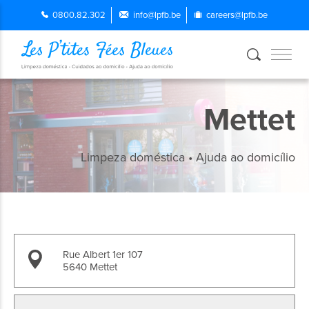
0800.82.302
info@lpfb.be
careers@lpfb.be
Mettet
Limpeza doméstica • Ajuda ao domicílio
Rue Albert 1er 107
5640 Mettet