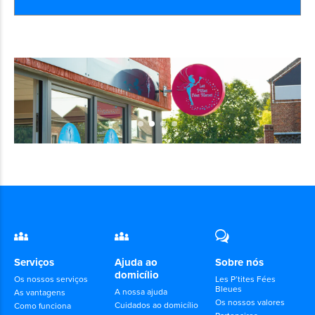
Serviços
Ajuda ao
Sobre nós
domicílio
Os nossos serviços
Les P’tites Fées
Bleues
A nossa ajuda
As vantagens
Os nossos valores
Cuidados ao domicílio
Como funciona