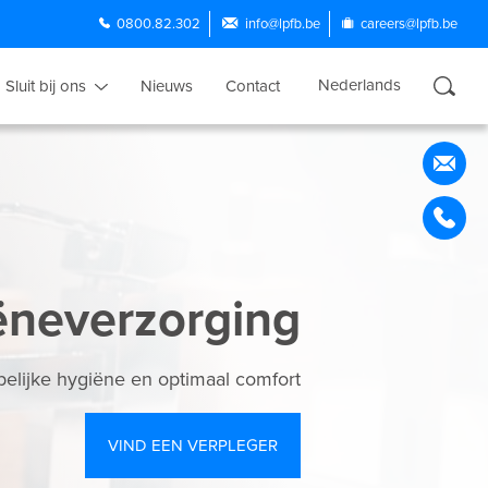
0800.82.302
info@lpfb.be
careers@lpfb.be
Nederlands
Sluit bij ons
Nieuws
Contact
Français
English
Português
Español
ëneverzorging
pelijke hygiëne en optimaal comfort
VIND EEN VERPLEGER