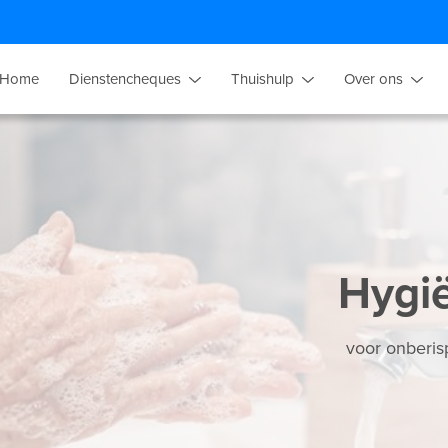
Home
Dienstencheques
Thuishulp
Over ons
Hygi
voor onberis