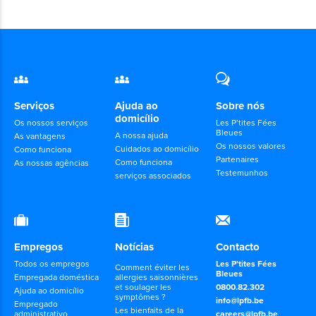
Serviços
Ajuda ao
Sobre nós
domicílio
Os nossos serviços
Les P’tites Fées
Bleues
A nossa ajuda
As vantagens
Os nossos valores
Cuidados ao domicílio
Como funciona
Partenaires
Como funciona
As nossas agências
Testemunhos
serviços associados
Empregos
Notícias
Contacto
Todos os empregos
Les P’tites Fées
Comment éviter les
Bleues
Empregada doméstica
allergies saisonnières
et soulager les
0800.82.302
Ajuda ao domicílio
symptômes ?
info@lpfb.be
Empregado
Les bienfaits de la
administrativo
careers@lpfb.be