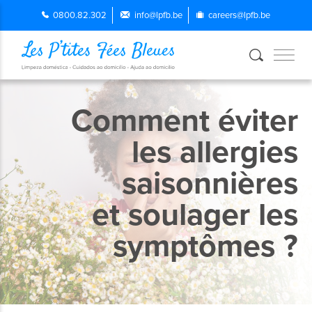
0800.82.302
info@lpfb.be
careers@lpfb.be
Comment éviter
les allergies
saisonnières
et soulager les
symptômes ?