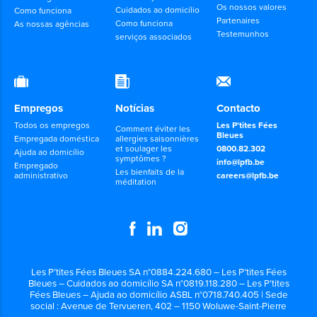
Os nossos valores
Cuidados ao domicílio
Como funciona
Partenaires
Como funciona
As nossas agências
Testemunhos
serviços associados
Empregos
Notícias
Contacto
Todos os empregos
Les P’tites Fées
Comment éviter les
Bleues
Empregada doméstica
allergies saisonnières
et soulager les
0800.82.302
Ajuda ao domicílio
symptômes ?
info@lpfb.be
Empregado
Les bienfaits de la
administrativo
careers@lpfb.be
méditation
Les P’tites Fées Bleues SA n°0884.224.680 – Les P’tites Fées
Bleues – Cuidados ao domicílio SA n°0819.118.280 – Les P’tites
Fées Bleues – Ajuda ao domicílio ASBL n°0718.740.405 | Sede
social : Avenue de Tervueren, 402 – 1150 Woluwe-Saint-Pierre