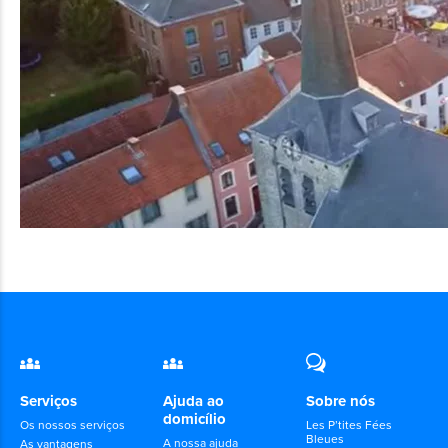
Serviços
Ajuda ao
Sobre nós
domicílio
Os nossos serviços
Les P’tites Fées
Bleues
A nossa ajuda
As vantagens