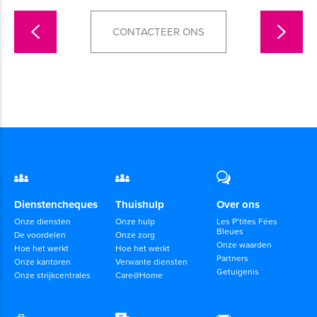
CONTACTEER ONS
Dienstencheques
Thuishulp
Over ons
Onze diensten
Onze hulp
Les P’tites Fées
Bleues
De voordelen
Onze zorg
Onze waarden
Hoe het werkt
Hoe het werkt
Partners
Onze kantoren
Verwante diensten
Getuigenis
Onze strijkcentrales
Care@Home