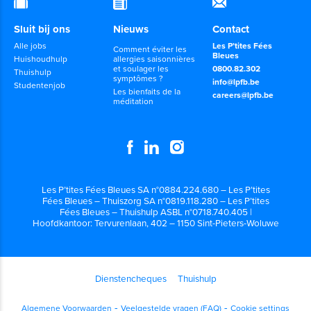
Sluit bij ons
Nieuws
Contact
Alle jobs
Les P’tites Fées
Comment éviter les
Bleues
Huishoudhulp
allergies saisonnières
et soulager les
0800.82.302
Thuishulp
symptômes ?
info@lpfb.be
Studentenjob
Les bienfaits de la
careers@lpfb.be
méditation
Les P’tites Fées Bleues SA n°0884.224.680 – Les P’tites
Fées Bleues – Thuiszorg SA n°0819.118.280 – Les P’tites
Fées Bleues – Thuishulp ASBL n°0718.740.405 |
Hoofdkantoor: Tervurenlaan, 402 – 1150 Sint-Pieters-Woluwe
Dienstencheques
Thuishulp
Algemene Voorwaarden
Veelgestelde vragen (FAQ)
Cookie settings