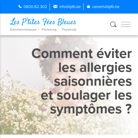
0800.82.302
info@lpfb.be
careers@lpfb.be
Comment éviter
les allergies
saisonnières
et soulager les
symptômes ?