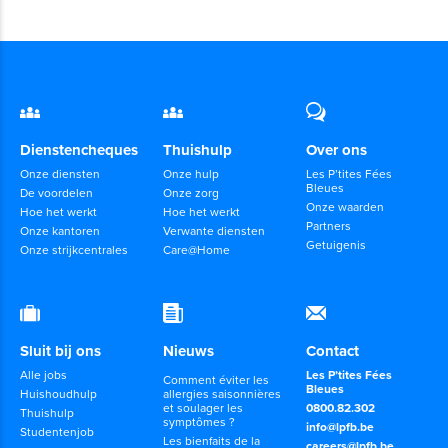
Dienstencheques
Thuishulp
Over ons
Onze diensten
Onze hulp
Les P’tites Fées
Bleues
De voordelen
Onze zorg
Onze waarden
Hoe het werkt
Hoe het werkt
Partners
Onze kantoren
Verwante diensten
Getuigenis
Onze strijkcentrales
Care@Home
Sluit bij ons
Nieuws
Contact
Alle jobs
Les P’tites Fées
Comment éviter les
Bleues
Huishoudhulp
allergies saisonnières
et soulager les
0800.82.302
Thuishulp
symptômes ?
info@lpfb.be
Studentenjob
Les bienfaits de la
careers@lpfb.be