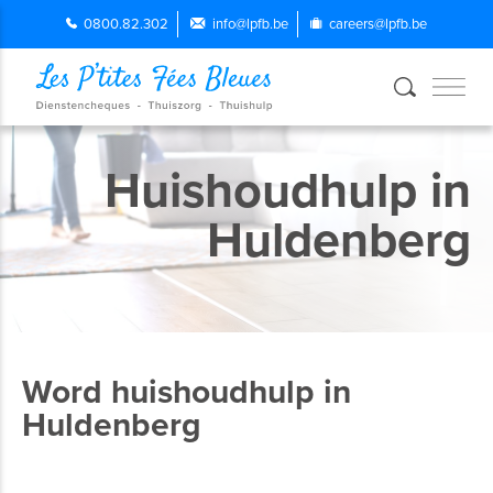
0800.82.302
info@lpfb.be
careers@lpfb.be
Huishoudhulp in
Huldenberg
Word huishoudhulp in
Huldenberg