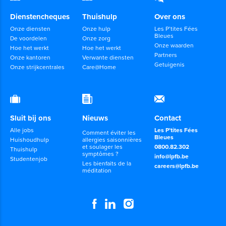
Dienstencheques
Thuishulp
Over ons
Onze diensten
Onze hulp
Les P’tites Fées
Bleues
De voordelen
Onze zorg
Onze waarden
Hoe het werkt
Hoe het werkt
Partners
Onze kantoren
Verwante diensten
Getuigenis
Onze strijkcentrales
Care@Home
Sluit bij ons
Nieuws
Contact
Alle jobs
Les P’tites Fées
Comment éviter les
Bleues
Huishoudhulp
allergies saisonnières
et soulager les
0800.82.302
Thuishulp
symptômes ?
info@lpfb.be
Studentenjob
Les bienfaits de la
careers@lpfb.be
méditation