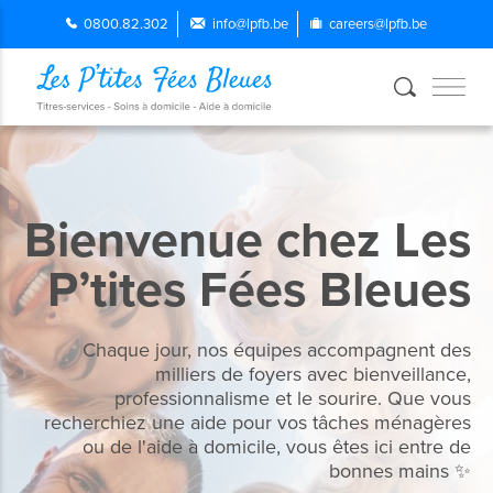
0800.82.302
info@lpfb.be
careers@lpfb.be
Bienvenue chez Les
P’tites Fées Bleues
Chaque jour, nos équipes accompagnent des
milliers de foyers avec bienveillance,
professionnalisme et le sourire. Que vous
recherchiez une aide pour vos tâches ménagères
ou de l'aide à domicile, vous êtes ici entre de
bonnes mains ✨