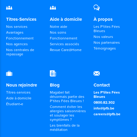
Titres-Services
Aide à domicile
À propos
Nos services
Notre aide
Les P’tites Fées
Bleues
Avantages
Nos soins
Nos valeurs
Fonctionnement
Fonctionnement
Nos partenaires
Nos agences
Services associés
Témoignages
Nos centrales de
Revue Care@Home
repassage
Nous rejoindre
Blog
Contact
Titres-services
Magabel fait
Les P’tites Fées
désormais partie des
Bleues
Aide à domicile
P’tites Fées Bleues !
0800.82.302
Étudiant•e
Comment éviter les
info@lpfb.be
allergies saisonnières
careers@lpfb.be
et soulager les
symptômes ?
Les bienfaits de la
méditation